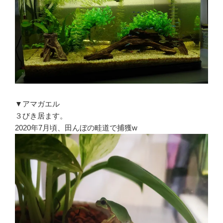
▼アマガエル
３びき居ます。
2020年7月頃、田んぼの畦道で捕獲w