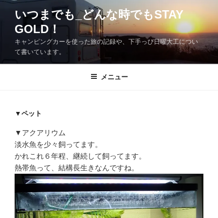
コ
いつまでも_どんな時でもSTAY
ン
GOLD！
テ
ン
キャンピングカーを使った旅の記録や、下手っぴ日曜大工につい
ツ
て書いています。
へ
ス
メニュー
キ
ッ
プ
▼ペット
▼アクアリウム
淡水魚を少々飼ってます。
かれこれ６年程、継続して飼ってます。
熱帯魚って、結構長生きなんですね。