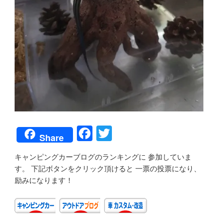
F
T
Share
a
wi
キャンピングカーブログのランキングに 参加していま
c
tt
す。 下記ボタンをクリック頂けると 一票の投票になり、
e
er
励みになります！
b
o