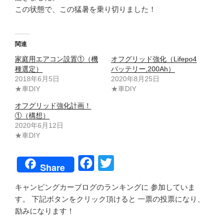
この状態で、この猛暑を乗り切りました！
関連
家庭用エアコン設置①（機
オフグリッド強化（Lifepo4
種選定）
バッテリー,200Ah）
2018年6月5日
2020年8月25日
★車DIY
★車DIY
オフグリッド強化計画！
①（構想）
2020年6月12日
★車DIY
F
T
Share
a
wi
キャンピングカーブログのランキングに 参加していま
c
tt
す。 下記ボタンをクリック頂けると 一票の投票になり、
e
er
励みになります！