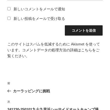
新しいコメントをメールで通知
新しい投稿をメールで受け取る
このサイトはスパムを低減するために Akismet を使って
います。
コメントデータの処理方法の詳細はこちらをご
覧ください
。
投
過
前
稿
去
カーラッピングに挑戦
ナ
の
ビ
投
次
次
稿
ゲ
の
241230-250101九十九里浜シーサイドオートキャンプ場