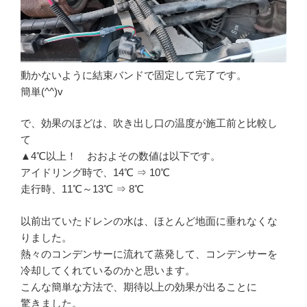
動かないように結束バンドで固定して完了です。
簡単(^^)v
で、効果のほどは、吹き出し口の温度が施工前と比較し
て
▲4℃以上！ おおよその数値は以下です。
アイドリング時で、14℃ ⇒ 10℃
走行時、11℃～13℃ ⇒ 8℃
以前出ていたドレンの水は、ほとんど地面に垂れなくな
りました。
熱々のコンデンサーに流れて蒸発して、コンデンサーを
冷却してくれているのかと思います。
こんな簡単な方法で、期待以上の効果が出ることに
驚きました。