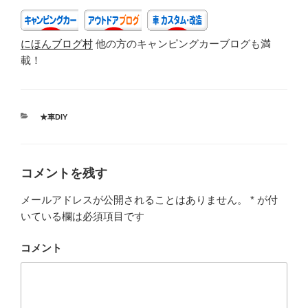
b
o
にほんブログ村
他の方のキャンピングカーブログも満
o
載！
k
カ
★車DIY
テ
ゴ
リ
ー
コメントを残す
メールアドレスが公開されることはありません。
*
が付
いている欄は必須項目です
コメント