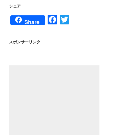
シェア
F
T
Share
a
wi
c
tt
スポンサーリンク
e
er
b
o
o
k