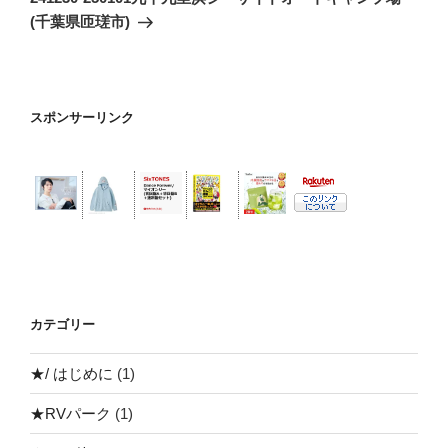
投
ー
(千葉県匝瑳市)
稿
シ
ョ
ン
スポンサーリンク
カテゴリー
★/ はじめに
(1)
★RVパーク
(1)