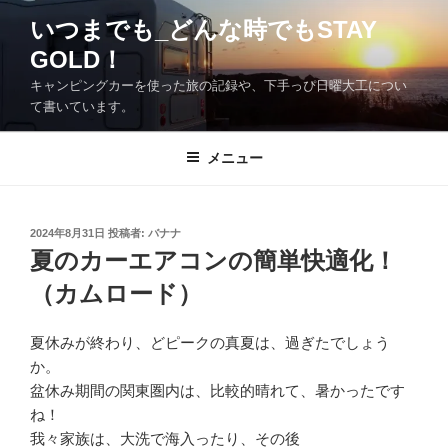
コ
いつまでも_どんな時でもSTAY
ン
GOLD！
テ
ン
キャンピングカーを使った旅の記録や、下手っぴ日曜大工につい
ツ
て書いています。
へ
ス
メニュー
キ
ッ
プ
投
2024年8月31日
投稿者:
バナナ
稿
夏のカーエアコンの簡単快適化！
日:
（カムロード）
夏休みが終わり、どピークの真夏は、過ぎたでしょう
か。
盆休み期間の関東圏内は、比較的晴れて、暑かったです
ね！
我々家族は、大洗で海入ったり、その後