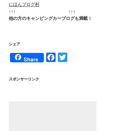
にほんブログ村
↑↑↑ ↑↑↑
他の方のキャンピングカーブログも満載！
シェア
F
T
Share
a
wi
c
tt
スポンサーリンク
e
er
b
o
o
k