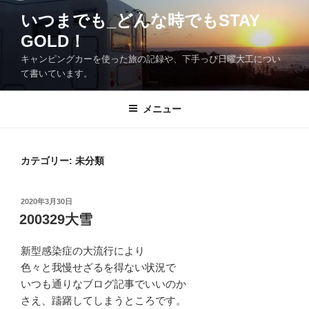
コ
いつまでも_どんな時でもSTAY
ン
GOLD！
テ
ン
キャンピングカーを使った旅の記録や、下手っぴ日曜大工につい
ツ
て書いています。
へ
ス
メニュー
キ
ッ
プ
カテゴリー:
未分類
投
2020年3月30日
稿
200329大雪
日:
新型感染症の大流行により
色々と我慢せざるを得ない状況で
いつも通りなブログ記事でいいのか
さえ、躊躇してしまうところです。