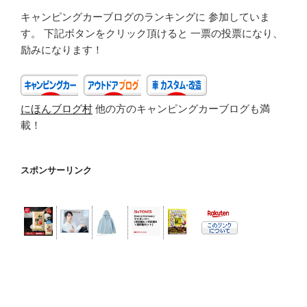
a
wi
キャンピングカーブログのランキングに 参加していま
c
tt
す。 下記ボタンをクリック頂けると 一票の投票になり、
e
er
励みになります！
b
o
にほんブログ村
他の方のキャンピングカーブログも満
o
載！
k
スポンサーリンク