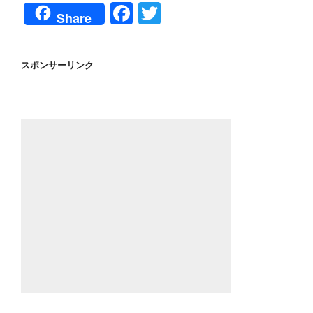
F
T
Share
a
wi
c
tt
スポンサーリンク
e
er
b
o
o
k