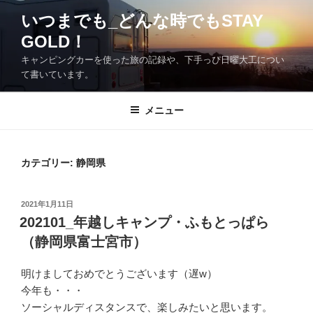
コ
いつまでも_どんな時でもSTAY
ン
GOLD！
テ
ン
キャンピングカーを使った旅の記録や、下手っぴ日曜大工につい
ツ
て書いています。
へ
ス
メニュー
キ
ッ
プ
カテゴリー:
静岡県
投
2021年1月11日
稿
202101_年越しキャンプ・ふもとっぱら
日:
（静岡県富士宮市）
明けましておめでとうございます（遅w）
今年も・・・
ソーシャルディスタンスで、楽しみたいと思います。