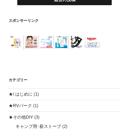
（静
岡
県
スポンサーリンク
富
士
宮
市）”
の
カテゴリー
★/ はじめに
(1)
★RVパーク
(1)
★その他DIY
(3)
キャンプ用･薪ストーブ
(2)