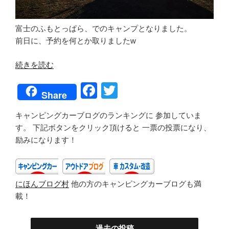
富士のふもとっぱら、でのキャンプとなりました。
前日に、予約を何とか取りましたw
“202101_
続きを読む
年
F
T
越
Share
し
a
wi
キ
キャンピングカーブログのランキングに 参加していま
c
tt
ャ
す。 下記ボタンをクリック頂けると 一票の投票になり、
e
er
ン
励みになります！
プ・
b
ふ
o
も
にほんブログ村
他の方のキャンピングカーブログも満
o
と
載！
っ
k
ぱ
ら
過去の投稿