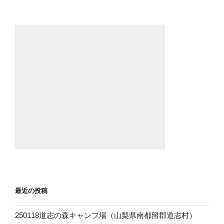
b
o
o
k
最近の投稿
250118道志の森キャンプ場（山梨県南都留郡道志村）