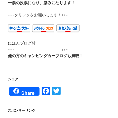
一票の投票になり、励みになります！
↓↓↓クリックをお願いします！↓↓↓
にほんブログ村
↑↑↑ ↑↑↑
他の方のキャンピングカーブログも満載！
シェア
F
T
Share
a
wi
c
tt
スポンサーリンク
e
er