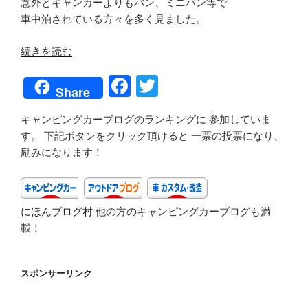
意外とキャンカーよりもバン、ミニバン等で
車中泊されている方々を多く見ました。
“200921_iZoo
続きを読む
＆
F
T
KawaZoo（静
Share
岡
a
wi
県
キャンピングカーブログのランキングに 参加していま
c
tt
河
す。 下記ボタンをクリック頂けると 一票の投票になり、
e
er
津
励みになります！
町）”
b
の
o
にほんブログ村
他の方のキャンピングカーブログも満
o
載！
k
スポンサーリンク