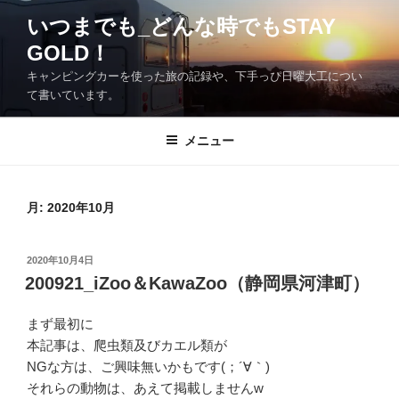
コ
いつまでも_どんな時でもSTAY
ン
GOLD！
テ
ン
キャンピングカーを使った旅の記録や、下手っぴ日曜大工につい
ツ
て書いています。
へ
ス
メニュー
キ
ッ
プ
月:
2020年10月
投
2020年10月4日
稿
200921_iZoo＆KawaZoo（静岡県河津町）
日:
まず最初に
本記事は、爬虫類及びカエル類が
NGな方は、ご興味無いかもです(；´∀｀)
それらの動物は、あえて掲載しませんw