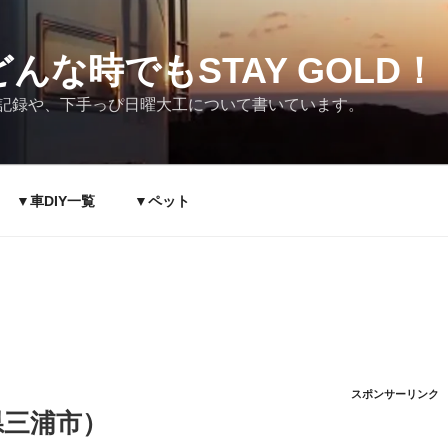
んな時でもSTAY GOLD！
記録や、下手っぴ日曜大工について書いています。
▼車DIY一覧
▼ペット
スポンサーリンク
県三浦市）