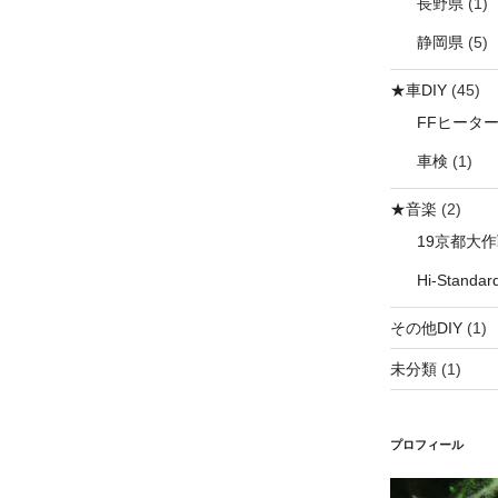
長野県
(1)
静岡県
(5)
★車DIY
(45)
FFヒータ
車検
(1)
★音楽
(2)
19京都大
Hi-Standar
その他DIY
(1)
未分類
(1)
プロフィール