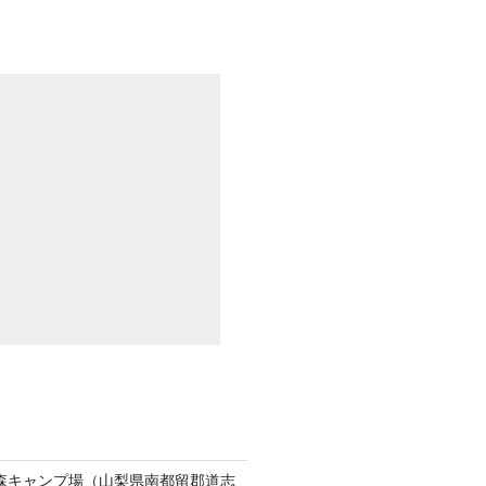
e
er
b
o
o
k
志の森キャンプ場（山梨県南都留郡道志