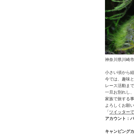
神奈川県川崎
小さい頃から
今では、趣味
レース活動ま
一旦お別れし
家族で旅する
よろしくお願
「
ツイッター
アカウント：バナ
キャンピング