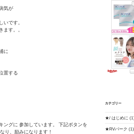
病気が
しいです。
きます。。
浦に
位置する
カテゴリー
i
★/ はじめに
(1
キングに 参加しています。 下記ボタンを
★RVパーク
(1)
になり、励みになります！