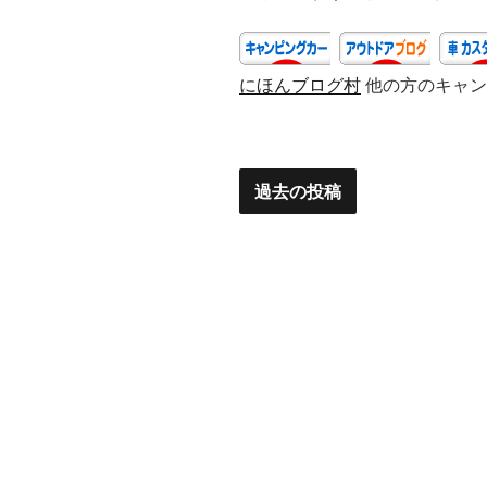
e
e
川
県
b
三
o
にほんブログ村
他の方のキャン
浦
o
市）”
の
k
過去の投稿