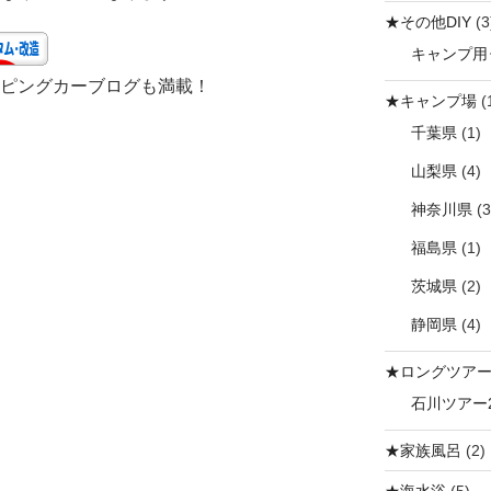
r
★その他DIY
(3
キャンプ用
ピングカーブログも満載！
★キャンプ場
(
千葉県
(1)
山梨県
(4)
神奈川県
(3
福島県
(1)
茨城県
(2)
静岡県
(4)
★ロングツア
石川ツアー2
★家族風呂
(2)
★海水浴
(5)