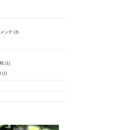
ーメンテ
(3)
作戦
(1)
d
(1)