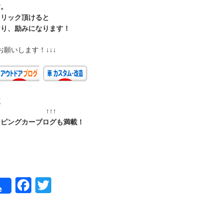
す。
クリック頂けると
なり、励みになります！
お願いします！↓↓↓
村
 ↑↑↑
ンピングカーブログも満載！
F
T
e
a
wi
c
tt