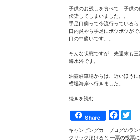
子供のお残しを食べて、子供の
伝染してしまいました。。
手足口病って今流行っているら
口内炎やら手足にボツボツがで
口の中痛いです。。
そんな状態ですが、先週末も三
海水浴です。
油壺駐車場からは、近いほうに
横堀海岸へ行きました。
“横
続きを読む
堀
F
T
海
Share
岸
a
w
（神
キャンピングカーブログのラン
c
tt
奈
クリック頂けると 一票の投票