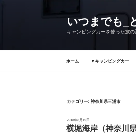
コ
ン
テ
いつまでも_ど
ン
キャンピングカーを使った旅の
ツ
へ
ス
キ
ホーム
▼キャンピングカー
ッ
プ
カテゴリー:
神奈川県三浦市
投
2018年8月19日
稿
横堀海岸（神奈川
日: