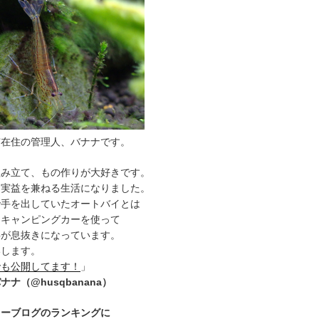
市在住の管理人、バナナです。
組み立て、もの作りが大好きです。
と実益を兼ねる生活になりました。
で手を出していたオートバイとは
、キャンピングカーを使って
事が息抜きになっています。
いします。
でも公開してます！
」
ナ（@husqbanana）
カーブログのランキングに