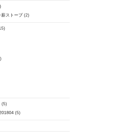
)
･薪ストーブ
(2)
15)
)
ー
(5)
01804
(5)