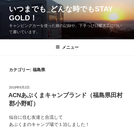
コ
いつまでも_どんな時でもSTAY
ン
GOLD！
テ
ン
キャンピングカーを使った旅の記録や、下手っぴ日曜大工につい
ツ
て書いています。
へ
ス
メニュー
キ
ッ
プ
カテゴリー:
福島県
投
2018年9月2日
稿
ACNあぶくまキャンプランド（福島県田村
日:
郡小野町）
仙台に住む友達と合流して
あぶくまのキャンプ場で１泊しました！