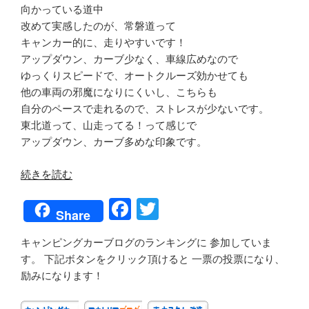
向かっている道中
改めて実感したのが、常磐道って
キャンカー的に、走りやすいです！
アップダウン、カーブ少なく、車線広めなので
ゆっくりスピードで、オートクルーズ効かせても
他の車両の邪魔になりにくいし、こちらも
自分のペースで走れるので、ストレスが少ないです。
東北道って、山走ってる！って感じで
アップダウン、カーブ多めな印象です。
“ACN
続きを読む
あ
F
T
ぶ
Share
く
a
wi
ま
キャンピングカーブログのランキングに 参加していま
c
tt
キ
す。 下記ボタンをクリック頂けると 一票の投票になり、
e
er
ャ
励みになります！
ン
b
プ