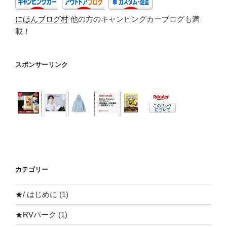
o
ラ
にほんブログ村
他の方のキャンピングカーブログも満
o
ン
載！
ド
k
（福
島
スポンサーリンク
県
田
村
郡
小
野
町）”
の
カテゴリー
★/ はじめに
(1)
★RVパーク
(1)