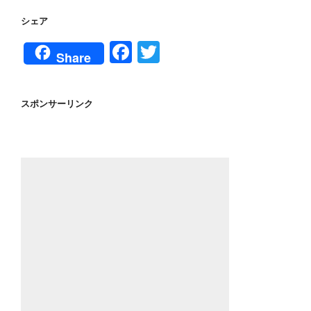
シェア
F
T
Share
a
wi
c
tt
スポンサーリンク
e
er
b
o
o
k