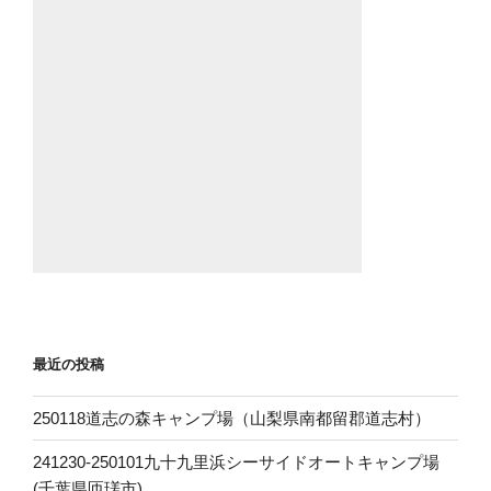
o
o
k
最近の投稿
250118道志の森キャンプ場（山梨県南都留郡道志村）
241230-250101九十九里浜シーサイドオートキャンプ場
(千葉県匝瑳市)