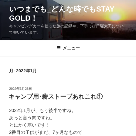
コ
いつまでも_どんな時でもSTAY
ン
GOLD！
テ
ン
キャンピングカーを使った旅の記録や、下手っぴ日曜大工につい
ツ
て書いています。
へ
ス
メニュー
キ
ッ
プ
月:
2022年1月
投
2022年1月26日
稿
キャンプ用･薪ストーブあれこれ①
日:
2022年1月が、もう後半ですね。
あっと言う間ですね。
とにかく寒いです！
2番目の子供がまだ、7ヶ月なもので