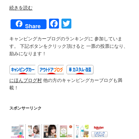
“キ
続きを読む
ャ
F
T
ン
Share
プ
a
wi
用･
キャンピングカーブログのランキングに 参加していま
c
tt
薪
す。 下記ボタンをクリック頂けると 一票の投票になり、
e
er
ス
励みになります！
ト
b
ー
o
ブ
にほんブログ村
他の方のキャンピングカーブログも満
o
あ
載！
れ
k
こ
れ
スポンサーリンク
①”
の