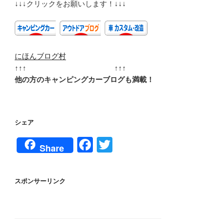
↓↓↓クリックをお願いします！↓↓↓
にほんブログ村
↑↑↑ ↑↑↑
他の方のキャンピングカーブログも満載！
シェア
F
T
Share
a
wi
c
tt
スポンサーリンク
e
er
b