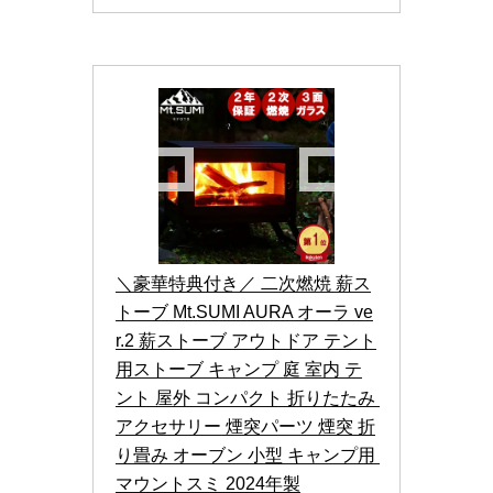
＼豪華特典付き／ 二次燃焼 薪ス
トーブ Mt.SUMI AURA オーラ ve
r.2 薪ストーブ アウトドア テント
用ストーブ キャンプ 庭 室内 テ
ント 屋外 コンパクト 折りたたみ 
アクセサリー 煙突パーツ 煙突 折
り畳み オーブン 小型 キャンプ用 
マウントスミ 2024年製