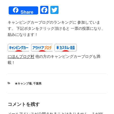
F
T
Share
a
wi
キャンピングカーブログのランキングに 参加していま
c
tt
す。 下記ボタンをクリック頂けると 一票の投票になり、
e
er
励みになります！
b
o
にほんブログ村
他の方のキャンピングカーブログも満
o
載！
k
カ
★キャンプ場
,
千葉県
テ
ゴ
リ
ー
コメントを残す
メールアドレスが公開されることはありません。
*
が付