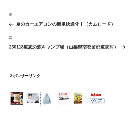
投
過
前
稿
去
夏のカーエアコンの簡単快適化！（カムロード）
ナ
の
ビ
投
次
次
稿
ゲ
の
250118道志の森キャンプ場（山梨県南都留郡道志村）
投
ー
稿
シ
ョ
スポンサーリンク
ン