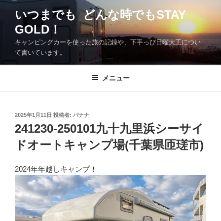
コ
いつまでも_どんな時でもSTAY
ン
GOLD！
テ
ン
キャンピングカーを使った旅の記録や、下手っぴ日曜大工につい
ツ
て書いています。
へ
ス
メニュー
キ
ッ
プ
投
2025年1月11日
投稿者:
バナナ
稿
241230-250101九十九里浜シーサイ
日:
ドオートキャンプ場(千葉県匝瑳市)
2024年年越しキャンプ！