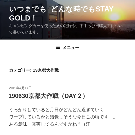
コ
いつまでも_どんな時でもSTAY
ン
GOLD！
テ
ン
キャンピングカーを使った旅の記録や、下手っぴ日曜大工につい
ツ
て書いています。
へ
ス
メニュー
キ
ッ
プ
カテゴリー:
19京都大作戦
投
2019年7月17日
稿
190630京都大作戦（DAY２）
日:
うっかりしていると月日がどんどん過ぎていく
ワープしているかと錯覚しそうな今日この頃です。。
ある意味、充実してるんですかね？（汗