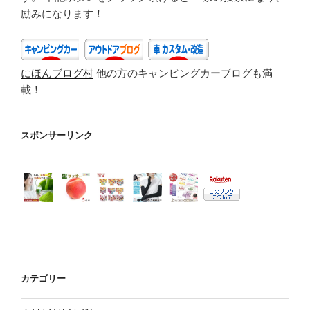
e
er
（DAY
励みになります！
２）”
b
の
o
にほんブログ村
他の方のキャンピングカーブログも満
o
載！
k
スポンサーリンク
カテゴリー