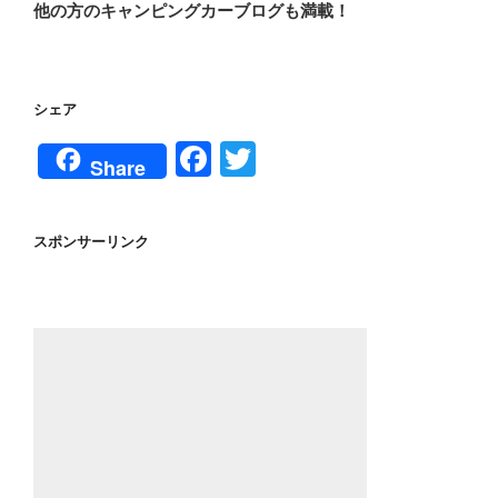
他の方のキャンピングカーブログも満載！
シェア
F
T
Share
a
wi
c
tt
スポンサーリンク
e
er
b
o
o
k