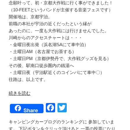
念願叶って、初・京都大作戦に行く事ができました！
（10-FEETというバンドが主催する音楽フェスです）
開催地は、京都宇治。
前職の本社が宇治の近くだったという縁が
あったのに、一度も大作戦には行けませんでした。
川崎からのアクセスチャートは・・・
・金曜日夜出発（浜名湖SAにて車中泊）
・土曜日AM（名古屋でお茶する）
・土曜日PM（京都伊勢丹で、大作戦グッズを見る）
その後、駅南口徒歩圏内の銭湯へ
・土曜日夜（宇治駅近くのコインパにて車中〇）
往路は、以上です。
“190630
続きを読む
京
F
T
都
Share
大
a
wi
作
キャンピングカーブログのランキングに 参加していま
c
tt
戦
す。 下記ボタンをクリック頂けると 一票の投票になり、