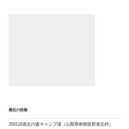
b
o
o
k
最近の投稿
250118道志の森キャンプ場（山梨県南都留郡道志村）