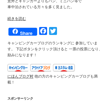
意外とキャンカーよりもバン、ミニバン等で
車中泊されている方々を多く見ました。
“200921_iZoo
続きを読む
＆
F
T
KawaZoo（静
Share
岡
a
wi
県
キャンピングカーブログのランキングに 参加していま
c
tt
河
す。 下記ボタンをクリック頂けると 一票の投票になり、
e
er
津
励みになります！
町）”
b
の
o
にほんブログ村
他の方のキャンピングカーブログも満
o
載！
k
スポンサーリンク