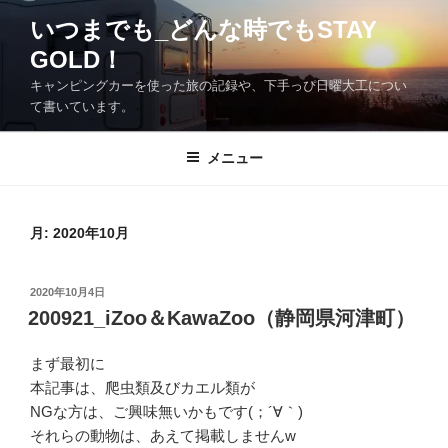
コ
いつまでも_どんな時でもSTAY
ン
GOLD！
テ
ン
キャンピングカーを使った旅の記録や、下手っぴ日曜大工につい
ツ
て書いています。
へ
ス
メニュー
キ
ッ
プ
月:
2020年10月
投
2020年10月4日
稿
200921_iZoo＆KawaZoo（静岡県河津町）
日:
まず最初に
本記事は、爬虫類及びカエル類が
NGな方は、ご興味無いかもです(；´∀｀)
それらの動物は、あえて掲載しませんw