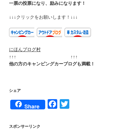
一票の投票になり、励みになります！
↓↓↓クリックをお願いします！↓↓↓
にほんブログ村
↑↑↑ ↑↑↑
他の方のキャンピングカーブログも満載！
シェア
F
T
Share
a
wi
c
tt
スポンサーリンク
e
er